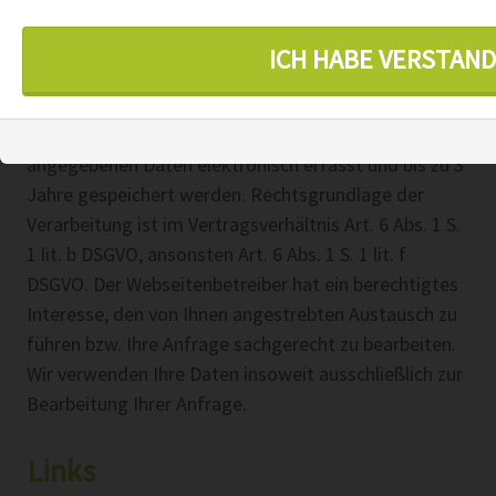
unseres Kontaktformulars benötigen wir i. d. R.
ausschließlich Ihre E-Mail-Adresse. Weitere Angaben
ICH HABE VERSTAND
können Sie mitteilen, müssen dies jedoch nicht. Mit
dem Absenden des jeweiligen Formulars erklären Sie
sich damit einverstanden, dass die von Ihnen
angegebenen Daten elektronisch erfasst und bis zu 3
Jahre gespeichert werden. Rechtsgrundlage der
Verarbeitung ist im Vertragsverhältnis Art. 6 Abs. 1 S.
1 lit. b DSGVO, ansonsten Art. 6 Abs. 1 S. 1 lit. f
DSGVO. Der Webseitenbetreiber hat ein berechtigtes
Interesse, den von Ihnen angestrebten Austausch zu
führen bzw. Ihre Anfrage sachgerecht zu bearbeiten.
Wir verwenden Ihre Daten insoweit ausschließlich zur
Bearbeitung Ihrer Anfrage.
Links