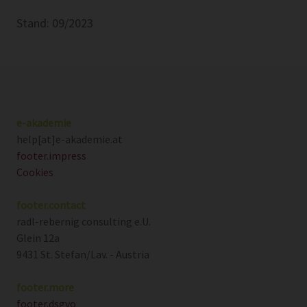
Stand: 09/2023
e-akademie
help[at]e-akademie.at
footer.impress
Cookies
footer.contact
radl-rebernig consulting e.U.
Glein 12a
9431 St. Stefan/Lav. - Austria
footer.more
footer.dsgvo