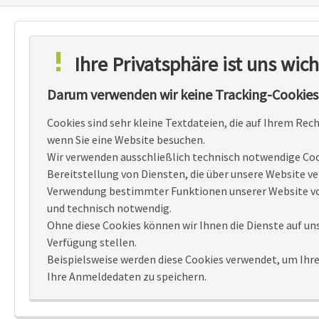
besonders zu schützen haben wir vorrangig
Diensteanbieter aus Ländern innert des EWR bzw. aus
Ländern, deren Datenschutzniveau adäquat dem der
Ihre Privatsphäre ist uns wich
EU ist, im Einsatz.
Darum verwenden wir keine Tracking-Cookies
Für die eingesetzten US-Anbieter gilt der bedingte
Angemessenheitsbeschluss zum EU-U.S. Data Privacy
Cookies sind sehr kleine Textdateien, die auf Ihrem Rec
Framework. Dabei wurde seitens des Unternehmens
wenn Sie eine Website besuchen.
nachvollzogen, ob die eingesetzten Diensteanbieter
Wir verwenden ausschließlich technisch notwendige Cooki
Bereitstellung von Diensten, die über unsere Website ver
entsprechend als aktiv gelistet sind. Dazugehörende
Verwendung bestimmter Funktionen unserer Website v
Auftragsdatenverarbeitungsvereinbarungen wurden
und technisch notwendig.
abgeschlossen.
Ohne diese Cookies können wir Ihnen die Dienste auf un
Verfügung stellen.
Kontakt- und Supportformular
Beispielsweise werden diese Cookies verwendet, um Ihr
Ihre Anmeldedaten zu speichern.
Sie haben die Möglichkeit, mit uns über
Webformulare in Kontakt zu treten. Zur Nutzung